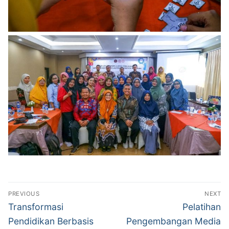
Navigasi
PREVIOUS
NEXT
pos
Previous
Next
Transformasi
Pelatihan
post:
post:
Pendidikan Berbasis
Pengembangan Media